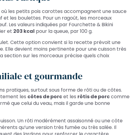
e, où les petits pois carottes accompagnent une sauce
f et les boulettes. Pour un ragoût, les morceaux
œuf. Les valeurs indiquées par Fourchette & Bikini
ier et
203 kcal
pour la queue, par 100 g.
ulet. Cette option convient si la recette prévoit une
ge. Elle devient moins pertinente pour une cuisson très
, la section sur les morceaux précise quels choix
miliale et gourmande
s pratiques, surtout sous forme de rôti ou de côtes.
itement les
côtes de porc
et les
rôtis de porc
comme
rmé que celui du veau, mais il garde une bonne
cuisson. Un rôti modérément assaisonné ou une côte
érents qu’une version très fumée ou très salée. Il
quent des lardons pour renforcer le caractère