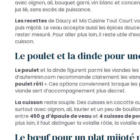
avec oignon, ail, bouquet garni, vin blanc et conce
jus lié, sans excès de puissance.
Les recettes
de Daucy et Ma Cuisine Tout Court v
puis mijoté. Le veau accepte aussi les épices douc
rester mesuré. Pour aller plus loin, il reste utile 
cuisson.
Le poulet et la dinde pour un
Le poulet
et la dinde figurent parmi les viandes le
d’aufeminin.com recommande clairement les viande
poulet rôti
». Ces options conviennent lorsque les p
viande sert d’accompagnement plus discret.
La cuisson
reste souple. Des cuisses en cocotte o
surtout avec oignon, ail, laurier et un peu de boui
entre
450 g d’épaule de veau
et
4 cuisses de po
plus loin, il faut distinguer la volaille rôtie, la volail
Le bœuf pour un plat mijoté 