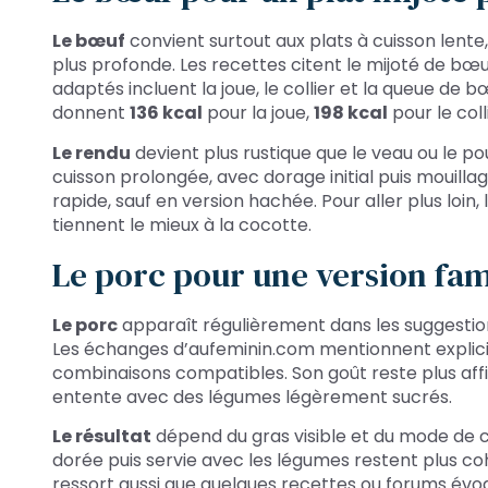
Le bœuf
convient surtout aux plats à cuisson lent
plus profonde. Les recettes citent le mijoté de bœu
adaptés incluent la joue, le collier et la queue de b
donnent
136 kcal
pour la joue,
198 kcal
pour le coll
Le rendu
devient plus rustique que le veau ou le po
cuisson prolongée, avec dorage initial puis mouilla
rapide, sauf en version hachée. Pour aller plus loin
tiennent le mieux à la cocotte.
Le porc pour une version fa
Le porc
apparaît régulièrement dans les suggestion
Les échanges d’aufeminin.com mentionnent explic
combinaisons compatibles. Son goût reste plus affi
entente avec des légumes légèrement sucrés.
Le résultat
dépend du gras visible et du mode de 
dorée puis servie avec les légumes restent plus coh
ressort aussi que quelques recettes ou forums évo