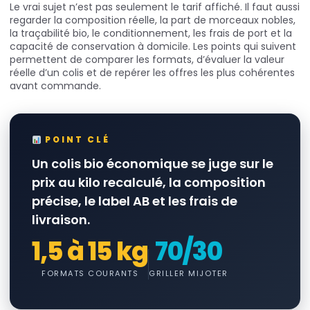
Le vrai sujet n’est pas seulement le tarif affiché. Il faut aussi
regarder la composition réelle, la part de morceaux nobles,
la traçabilité bio, le conditionnement, les frais de port et la
capacité de conservation à domicile. Les points qui suivent
permettent de comparer les formats, d’évaluer la valeur
réelle d’un colis et de repérer les offres les plus cohérentes
avant commande.
POINT CLÉ
Un colis bio économique se juge sur le
prix au kilo recalculé, la composition
précise, le label AB et les frais de
livraison.
1,5 à 15 kg
70/30
FORMATS COURANTS
GRILLER MIJOTER