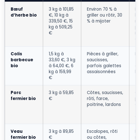
Bœuf
3 kg à 101,85
Environ 70 % à
Pr
d’herbe bio
€, 10 kg à
griller ou rôtir, 30
la
339,50 €, 15
% à mijoter
m
kg à 509,25
p
€
n’
dé
Colis
1,5 kg à
Pièces à griller,
Pr
barbecue
33,60 €, 3 kg
saucisses,
te
bio
à 64,00 €, 6
parfois galettes
à 
kg à 159,99
assaisonnées
ho
€
Porc
3 kg à 59,85
Côtes, saucisses,
Co
fermier bio
€
rôti, farce,
pr
poitrine, lardons
de
tr
et
Veau
3 kg à 89,85
Escalopes, rôti
Le
fermier bio
€
ou côtes,
mo