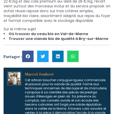
22 €/kg et des colis premium au-delà de 28 €/kg, l’écart
vient surtout des morceaux inclus et du service proposé. Un
achat réussi repose donc sur trois critères simples,
traçabilité bio claire, assortiment adapté aux repas du foyer
et format compatible avec le stockage disponible.
Sur le même sujet
Où trouver du veau bio en Val-de-Marne
Trouver une viande bio de qualité à Bry-sur-Marne
Partager :
Marcel Joubert
Cet artisan boucher conjugue rigueur commerciale
et passion pour la viande de qualité. Formé aux
techniques anciennes de découpe et de charcuterie,
il propose à sa clientèle des pièces de prestige
issues d'élevages en plein air. Sa présence au
comptoir, ses conseils avisés et son écoute des
besoins culinaires ont forgé une solide réputation
dans la vallée de la Marne. À travers colis assortis et
ventes à la pièce, il démocratise l'accès à la viande