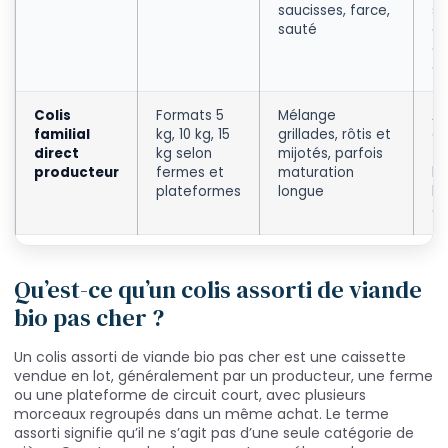
saucisses, farce,
si
sauté
es
do
co
Colis
Formats 5
Mélange
Aj
familial
kg, 10 kg, 15
grillades, rôtis et
co
direct
kg selon
mijotés, parfois
tr
producteur
fermes et
maturation
kil
plateformes
longue
li
di
Qu’est-ce qu’un colis assorti de viande
bio pas cher ?
Un colis assorti de viande bio pas cher est une caissette
vendue en lot, généralement par un producteur, une ferme
ou une plateforme de circuit court, avec plusieurs
morceaux regroupés dans un même achat. Le terme
assorti signifie qu’il ne s’agit pas d’une seule catégorie de