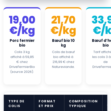
19,00
21,70
33,
€/kg
€/kg
€/
Porc fermier
Bœuf bio 10
Bœuf d’h
bio
kg
bio
Colis 3 kg
Colis de bœuf
Tarif affich
affiché à 59,85
bio affiché à
les colis 3 à
€ chez
216,99 € chez
de
DriveFermierBio
Natureviande.
DriveFermie
(source 2026).
TYPE DE
FORMAT
COMPOSITION
P
COLIS
ET PRIX
TYPIQUE
V